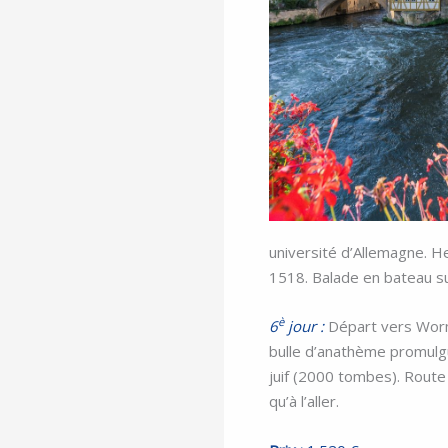
université d’Allemagne. H
1518. Balade en bateau sur
è
6
jour :
Départ vers Worms
bulle d’anathème promulgu
juif (2000 tombes). Route 
qu’à l’aller.