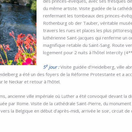
des princes-évêques, avec ses fresques de
du même artiste. Visite guidée de la cathédra
renfermant les tombeaux des princes-évêq
Rothenburg ob der Tauber, véritable musé
travers les rues et places les plus pittores
luthérienne Saint-Jacques qui renferme un 
magnifique retable du Saint-Sang. Route ve
logement pour 2 nuits à l’hôtel Intercity (4
è
5
jour :
Visite guidée d’Heidelberg, ville abri
eidelberg a été un des foyers de la Réforme Protestante et a accu
 le Neckar et retour à l’hôtel.
, ancienne ville impériale où Luther a été convoqué devant la diè
ée par Rome. Visite de la cathédrale Saint-Pierre, du monument 
vers la Belgique en début d’après-midi, arrivée le soir, circuit 