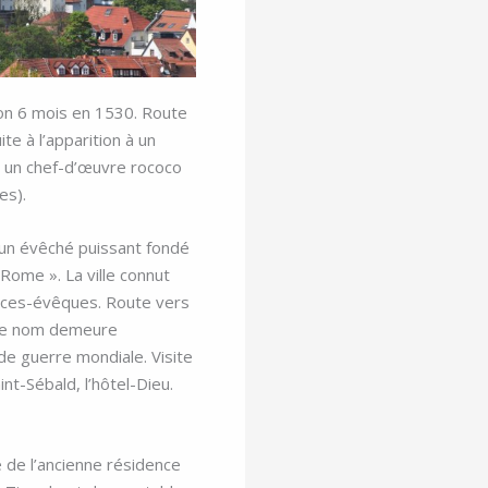
ron 6 mois en 1530.
Route
ite à l’apparition à un
e un chef-d’œuvre rococo
es).
’un évêché puissant fondé
Rome ». La ville connut
nces-évêques. Route vers
t le nom demeure
nde guerre mondiale. Visite
int-Sébald, l’hôtel-Dieu.
 de l’ancienne résidence