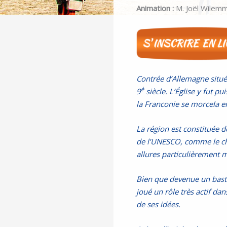
Animation :
M. Joël Wilemm
Contrée d’Allemagne située
è
9
siècle.
L’Église y fut p
la Franconie se morcela en
La région est constituée 
de l’UNESCO, comme le châ
allures particulièrement
Bien que devenue un basti
joué un rôle très actif da
de ses idées.