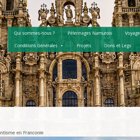
Qui sommes-nous ?
Pèlerinages Namurois
Voyage
Conditions Générales
Projets
Dons et Legs
antisme en Franconie