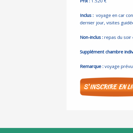
Prix :
1.520 €
Inclus :
voyage en car con
dernier jour, visites guid
Non-inclus :
repas du soir 
Supplément chambre indivi
Remarque :
voyage prévu 