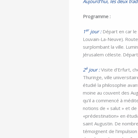
Aujourd’hui, les deux trad
Programme :
er
1
jour :
Départ en car le
Louvain-La-Neuve).
R
oute
surplombant la ville. Lum
Jérusalem céleste. Départ v
è
2
jour :
Visite d’Erfurt, ch
Thuringe, ville universitai
étudié la philosophie avan
moine au couvent des Augu
qu’il a commencé à médite
notions de « salut » et de
«prédestination» en étudi
saint Augustin. De nombre
témoignent de l’impulsion 