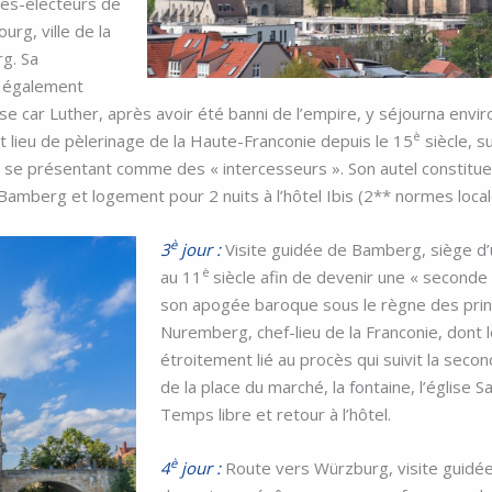
es-électeurs de
rg, ville de la
rg.
Sa
t également
use car Luther, après avoir été banni de l’empire, y séjourna envi
è
t lieu de pèlerinage de la Haute-Franconie depuis le 15
siècle, su
 se présentant comme des « intercesseurs ». Son autel constitu
Bamberg et logement pour 2 nuits à l’hôtel Ibis (2** normes local
è
3
jour :
Visite guidée de Bamberg, siège d
è
au 11
siècle afin de devenir une « seconde 
son apogée baroque sous le règne des pri
Nuremberg, chef-lieu de la Franconie, don
étroitement lié au procès qui suivit la seco
de la place du marché, la fontaine, l’église Sa
Temps libre et retour à l’hôtel.
è
4
jour :
Route vers Würzburg, visite guidée