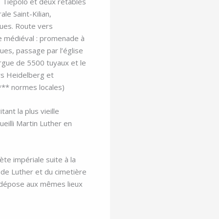
 Tiepolo e
t deux retables
le Saint-Kilian,
ues. Route vers
e médié
val : promenade à
ques, passage par l’église
orgue de 5500 tuyaux et le
rs Heidelberg et
**** normes locales)
tant la plus vieille
eilli Martin Luther en
te impériale suite à la
de Luther et du cimetière
de dépose aux mêmes lieux