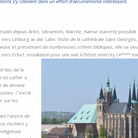
itions s’y côtoient dans un effort d’œcuménisme intéressant.
 matin depuis Arlon, Libramont, Marche, Namur (navette possible
 vers Limburg an der Lahn. Visite de la cathédrale Saint-Georges
ineuse et présentant de nombreuses scènes bibliques, elle se veu
ers Erfurt. Installation pour une nuit à l’hôtel Intercity (4**** no
ef-lieu de la
re où Luther a
t de devenir
stins. C’est là
r sur les
ant l’œuvre de
ux clochers y
religieuse